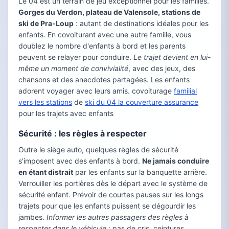
Le 04 est un terrain de jeu exceptionnel pour les familles.
Gorges du Verdon, plateau de Valensole, stations de
ski de Pra-Loup
: autant de destinations idéales pour les
enfants. En covoiturant avec une autre famille, vous
doublez le nombre d'enfants à bord et les parents
peuvent se relayer pour conduire.
Le trajet devient en lui-
même un moment de convivialité
, avec des jeux, des
chansons et des anecdotes partagées. Les enfants
adorent voyager avec leurs amis. covoiturage
familial
vers les stations
de
ski du 04 la couverture assurance
pour les trajets avec enfants
Sécurité : les règles à respecter
Outre le siège auto, quelques règles de sécurité
s'imposent avec des enfants à bord.
Ne jamais conduire
en étant distrait
par les enfants sur la banquette arrière.
Verrouiller les portières dès le départ avec le système de
sécurité enfant. Prévoir de courtes pauses sur les longs
trajets pour que les enfants puissent se dégourdir les
jambes.
Informer les autres passagers des règles à
respecter dans le véhicule
: pas de cris, ceintures