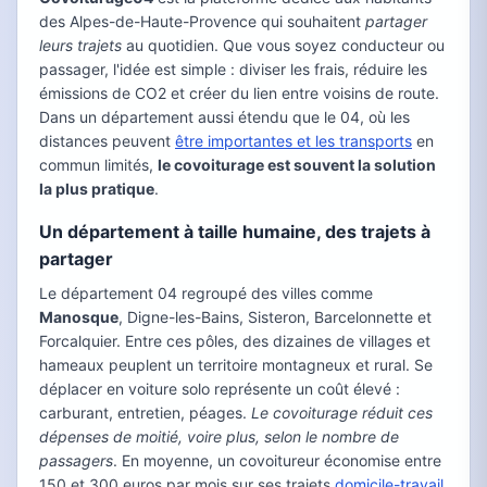
des Alpes-de-Haute-Provence qui souhaitent
partager
leurs trajets
au quotidien. Que vous soyez conducteur ou
passager, l'idée est simple : diviser les frais, réduire les
émissions de CO2 et créer du lien entre voisins de route.
Dans un département aussi étendu que le 04, où les
distances peuvent
être importantes et les transports
en
commun limités,
le covoiturage est souvent la solution
la plus pratique
.
Un département à taille humaine, des trajets à
partager
Le département 04 regroupé des villes comme
Manosque
, Digne-les-Bains, Sisteron, Barcelonnette et
Forcalquier. Entre ces pôles, des dizaines de villages et
hameaux peuplent un territoire montagneux et rural. Se
déplacer en voiture solo représente un coût élevé :
carburant, entretien, péages.
Le covoiturage réduit ces
dépenses de moitié, voire plus, selon le nombre de
passagers
. En moyenne, un covoitureur économise entre
150 et 300 euros par mois sur ses trajets
domicile-travail
.