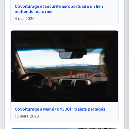
Covoiturage et sécurité aéroportuaire un lien
inattendu mais réel
4 mai 2026
Covoiturage à Mané (04300) : trajets partagés
13 mars 2026