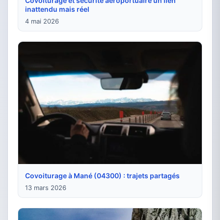
Covoiturage et sécurité aéroportuaire un lien
inattendu mais réel
4 mai 2026
Covoiturage à Mané (04300) : trajets partagés
13 mars 2026