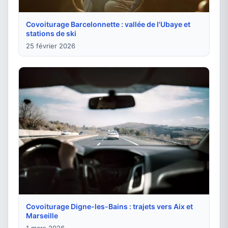
Covoiturage Barcelonnette : vallée de l'Ubaye et
stations de ski
25 février 2026
Covoiturage Digne-les-Bains : trajets vers Aix et
Marseille
1 mars 2026